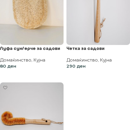
Луфа сунѓерче за садови
Четка за садови
Домаќинство
,
Кујна
Домаќинство
,
Кујна
80
ден
290
ден
Додај во кошница
Додај во кошница