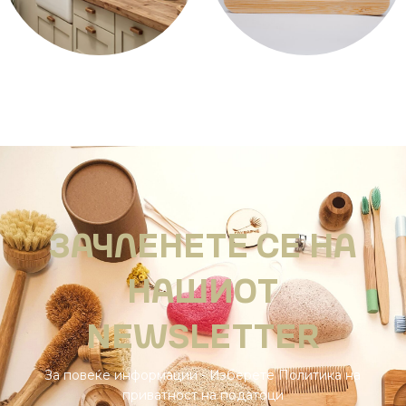
ДОМАЌИНСТВО
БАЊА
5 производи
1 производ
ЗАЧЛЕНЕТЕ СЕ НА
НАШИОТ
NEWSLETTER
За повеќе информации - Изберете Политика на
приватност на податоци