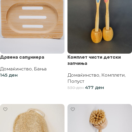
Дрвена сапуниера
Комплет чисти детски
запчиња
Домаќинство
,
Бања
145
ден
Домаќинство
,
Комплети
,
Попуст
Додај во кошница
477
ден
530
ден
Додај во кошница