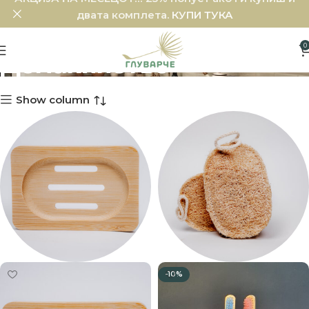
двата комплета.
КУПИ ТУКА
0
Домаќинство
Show column
-10%
БАЊА
КУЈНА
1 производ
3 производи