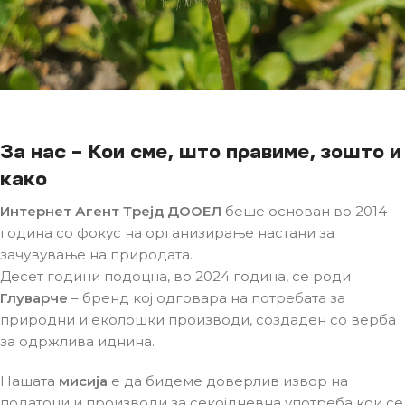
За нас – Кои сме, што правиме, зошто и
како
Интернет Агент Трејд ДООЕЛ
беше основан во 2014
година со фокус на организирање настани за
зачувување на природата.
Десет години подоцна, во 2024 година, се роди
Глуварче
– бренд кој одговара на потребата за
природни и еколошки производи, создаден со верба
за одржлива иднина.
Нашата
мисија
е да бидеме доверлив извор на
податоци и производи за секојдневна употреба кои се