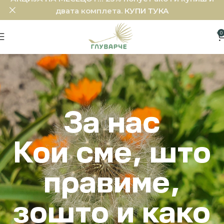
двата комплета.
КУПИ ТУКА
0
За нас
Кои сме, што
правиме,
зошто и како