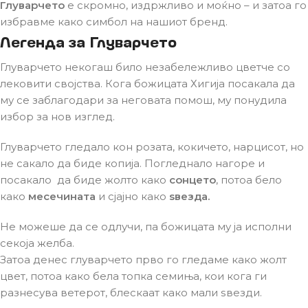
Глуварчето
е скромно, издржливо и моќно – и затоа го
избравме како симбол на нашиот бренд.
Легенда за Глуварчето
Глуварчето некогаш било незабележливо цветче со
лековити својства. Кога божицата Хигија посакала да
му се заблагодари за неговата помош, му понудила
избор за нов изглед.
Глуварчето гледало кон розата, кокичето, нарцисот, но
не сакало да биде копија. Погледнало нагоре и
посакало да биде жолто како
сонцето
, потоа бело
како
месечината
и сјајно како
ѕвезда.
Не можеше да се одлучи, па божицата му ја исполни
секоја желба.
Затоа денес глуварчето прво го гледаме како жолт
цвет, потоа како бела топка семиња, кои кога ги
разнесува ветерот, блескаат како мали ѕвезди.