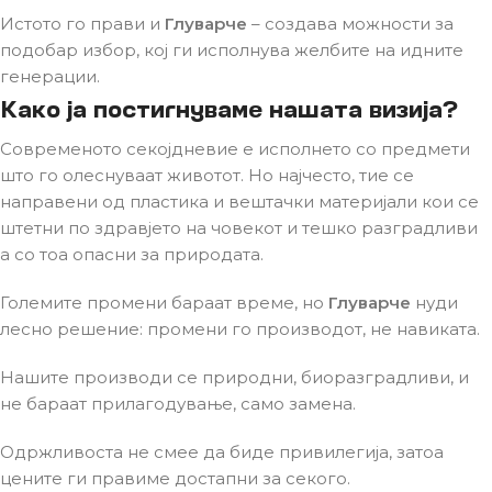
Истото го прави и
Глуварче
– создава можности за
подобар избор, кој ги исполнува желбите на идните
генерации.
Како ја постигнуваме нашата визија?
Современото секојдневие е исполнето со предмети
што го олеснуваат животот. Но најчесто, тие се
направени од пластика и вештачки материјали кои се
штетни по здравјето на човекот и тешко разградливи
а со тоа опасни за природата.
Големите промени бараат време, но
Глуварче
нуди
лесно решение: промени го производот, не навиката.
Нашите производи се природни, биоразградливи, и
не бараат прилагодување, само замена.
Одржливоста не смее да биде привилегија, затоа
цените ги правиме достапни за секого.