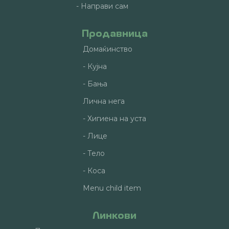
- Направи сам
Продавница
Домаќинство
- Кујна
- Бања
Лична нега
- Хигиена на уста
- Лице
- Тело
- Коса
Menu child item
Линкови