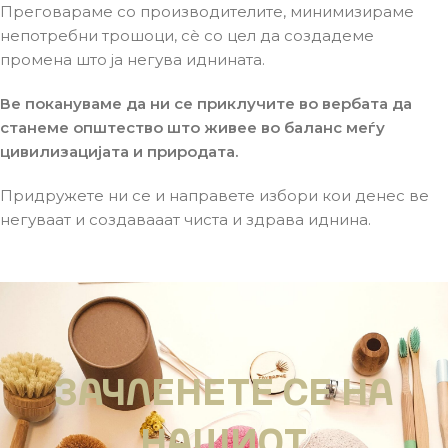
Преговараме со производителите, минимизираме
непотребни трошоци, сè со цел да создадеме
промена што ја негува иднината.
Ве покануваме да ни се приклучите во вербата да
станеме општество што живее во баланс меѓу
цивилизацијата и природата.
Придружете ни се и направете избори кои денес ве
негуваат и создавааат чиста и здрава иднина.
ЗАЧЛЕНЕТЕ СЕ НА
НАШИОТ