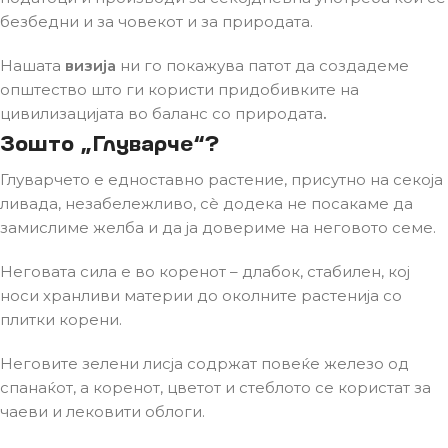
безбедни и за човекот и за природата.
Нашата
визија
ни го покажува патот да создадеме
општество што ги користи придобивките на
цивилизацијата во баланс со природата
.
Зошто „Глуварче“?
Глуварчето е едноставно растение, присутно на секоја
ливада, незабележливо, сè додека не посакаме да
замислиме желба и да ја довериме на неговото семе.
Неговата сила е во коренот – длабок, стабилен, кој
носи хранливи материи до околните растенија со
плитки корени.
Неговите зелени лисја содржат повеќе железо од
спанаќот, а коренот, цветот и стеблото се користат за
чаеви и лековити облоги.