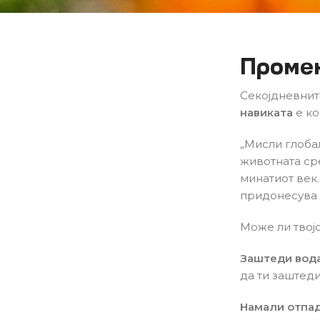
Промен
Секојдневнит
навиката
е ко
„Мисли глобал
животната ср
минатиот век.
придонесува 
Може ли твој
Заштеди вод
да ти заштед
Намали отпад