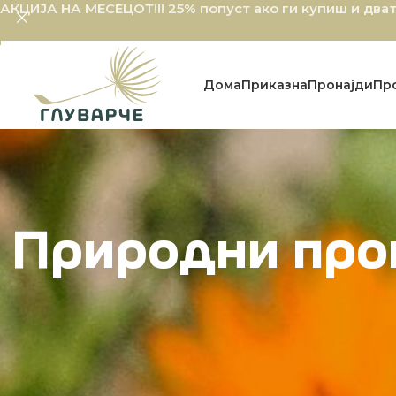
АКЦИЈА НА МЕСЕЦОТ!!!
25% попуст ако ги купиш и два
Дома
Приказна
Пронајди
Пр
Природни прои