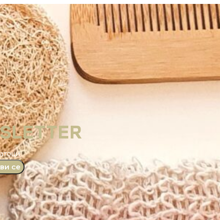
WSLETTER
датоци