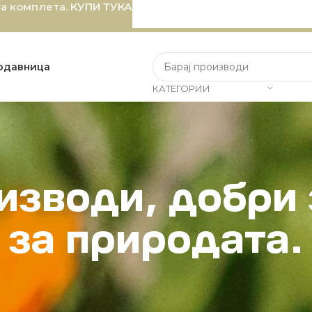
та комплета.
КУПИ ТУКА
одавница
КАТЕГОРИИ
зводи, добри 
за природата.