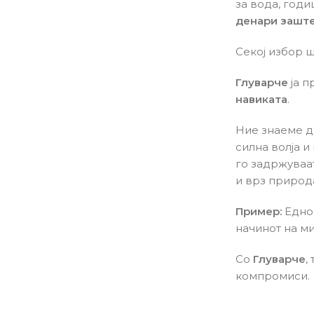
за вода, год
денари зашт
Секој избор 
Глуварче
ја п
навиката
.
Ние знаеме д
силна волја 
го задржуваат
и врз природ
Пример:
Еднос
начинот на м
Со
Глуварче
,
компромиси.