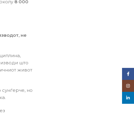
околу
8 000
зводот, не
сциплина,
роизводи што
личниот живот
Face
Inst
 сунѓерче, но
ка.
linke
без