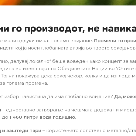
и го производот, не навик
е мали одлуки имаат големо влијание.
Промени го про
нцепт кој ја носи глобалната визија во твоето секојднев
но, делувај локално“ беше воведен како концепт за за
едина во извештајот на Обединетите Нации во 70-тите
 Тој ни покажува дека секој чекор, колку и да изгледа м
за голема промена.
от избор навистина да има глобално влијание?
Да, може
а
– едноставно затворање на чешмата додека ги миеш
и до
1 460 литри вода годишно
.
 и заштеди пари
– користењето сопствено метално/с