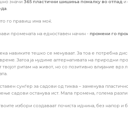
ишно значи
365 пластични шишиња помалку во отпад
и 
еда
.
што го правиш има моќ.
рави промената на едноставен начин -
промени го прои
ека навиките тешко се менуваат. За тоа е потребна ди
и време. Затоа ја нудиме алтернативата на природни п
 твојот ритам на живот, но со позитивно влијание врз 
ата.
тавен сунѓер за садови од тиква – заменува пластично
иење садови останува ист. Мала промена, голема разли
 твоите избори создаваат почиста иднина, без напор и 