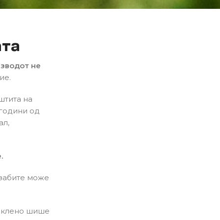
ата
изводот не
ие.
штита на
 години од
ал,
.
 забите може
таклено шише