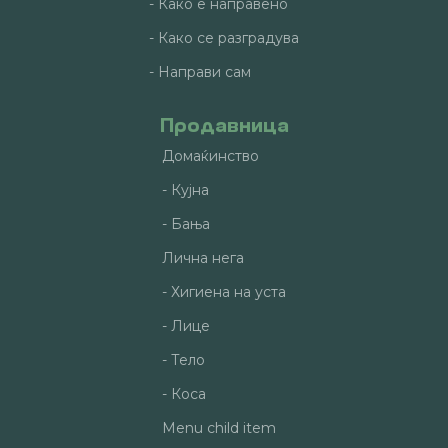
- Како е направено
- Како се разградува
- Направи сам
Продавница
Домаќинство
- Кујна
- Бања
Лична нега
- Хигиена на уста
- Лице
- Тело
- Коса
Menu child item