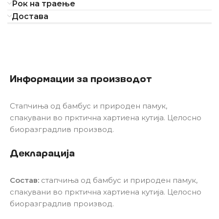
Рок на траење
Достава
Информации за производот
Стапчиња од бамбус и природен памук,
спакувани во прктична хартиена кутија. Целосно
биоразградлив производ.
Декларација
Состав:
стапчиња од бамбус и природен памук,
спакувани во прктична хартиена кутија. Целосно
биоразградлив производ.