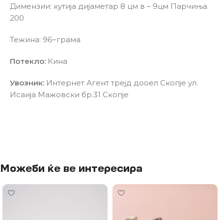
Димензии: кутија дијаметар 8 цм в – 9цм Парчиња
200
Тежина: 96~грама
Потекло:
Кина
Увозник:
Интернет Агент трејд дооел Скопје ул.
Исаија Мажовски бр.31 Скопје
Можеби ќе ве интересира