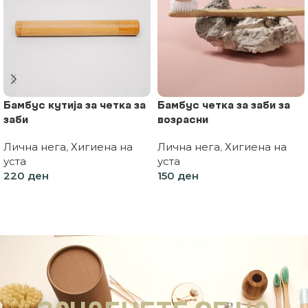
Бамбус кутија за четка за
Бамбус четка за заби за
заби
возрасни
Лична нега
,
Хигиена на
Лична нега
,
Хигиена на
уста
уста
220
ден
150
ден
Додај во кошница
Избери опции