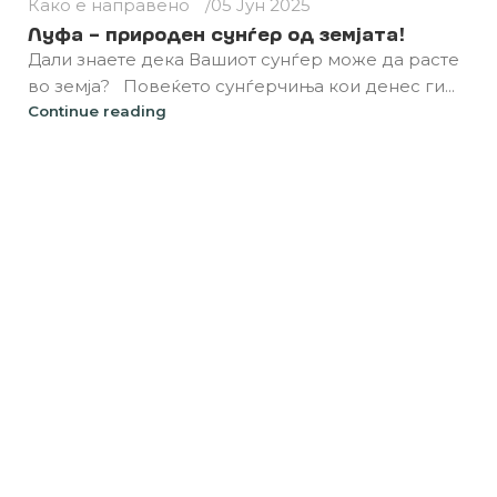
Како е направено
05 Јун 2025
Луфа – природен сунѓер од земјата!
Дали знаете дека Вашиот сунѓер може да расте
во земја? Повеќето сунѓерчиња кои денес ги...
Continue reading