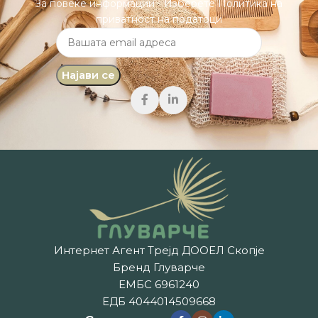
За повеќе информации - Изберете Политика на
приватност на податоци
Интернет Агент Трејд ДООЕЛ Скопје
Бренд Глуварче
ЕМБС 6961240
ЕДБ 4044014509668