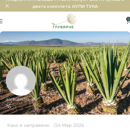
двата комплета.
КУПИ ТУКА
0
aleksandra
Како е направено
24 Мар 2026