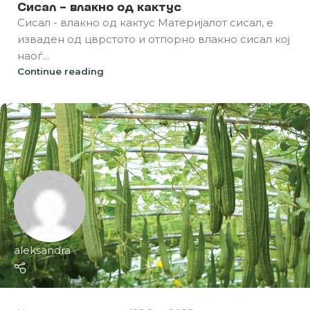
Сисал – влакно од кактус
Сисал - влакно од кактус Материјалот сисал, е
изваден од цврстото и отпорно влакно сисал кој
наоѓ...
Continue reading
aleksandra