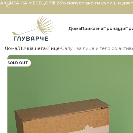
АКЦИЈА НА МЕСЕЦОТ!!!
25% попуст ако ги купиш и два
Дома
Приказна
Пронајди
Пр
Дома
Лична нега
Лице
Сапун за лице и тело со актив
Дома
Лична нега
Лице
Сапун за лице и тело со актив
SOLD OUT