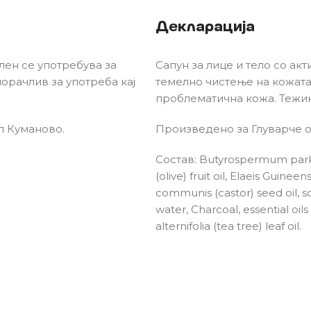
Декларација
глен се употребува за
Сапун за лице и тело со акт
орачлив за употреба кај
темелно чистење на кожата 
проблематична кожа. Тежин
л Куманово.
Произведено за Глуварче 
Состав: Butyrospermum parki
(olive) fruit oil, Elaeis Guinee
communis (castor) seed oil, so
water, Charcoal, essential oil
alternifolia (tea tree) leaf oil.