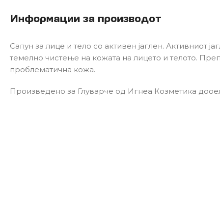
Информации за производот
Сапун за лице и тело со активен јаглен. Активниот ја
темелно чистење на кожата на лицето и телото. Преп
проблематична кожа.
Произведено за Глуварче од Игнеа Козметика доое