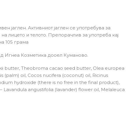
ивен јаглен. Активниот јаглен се употребува за
на лицето и телото. Препорачлив за употреба кај
а 105 грама
од Игнеа Козметика дооел Куманово.
i butter, Theobroma cacao seed butter, Olea europea
nsis (palm) oil, Cocos nucifera (coconut) oil, Ricinus
dium hydroxide (there is no free in the final product),
s – Lavandula angustifolia (lavander) flower oil, Melaleuca