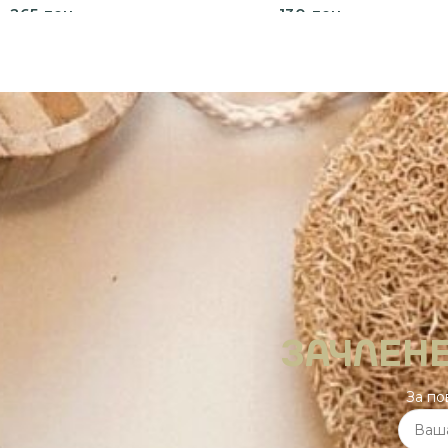
265
ден
130
ден
Прочитај повеќе
Избери опции
ЗАЧЛЕНЕ
За по