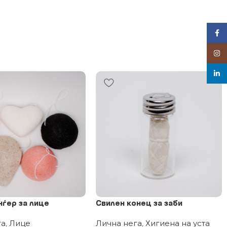
Face
Inst
linke
нѓер за лице
Свилен конец за заби
га
,
Лице
Лична нега
,
Хигиена на уста