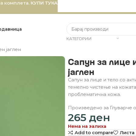
та комплета.
КУПИ ТУКА
одавница
КАТЕГОРИИ
ен јаглен
ен јаглен
Сапун за лице 
јаглен
Сапун за лице и тело со акт
темелно чистење на кожата 
проблематична кожа.
Произведено за Глуварче 
265
ден
Нема на залиха
Add to compare
Листа