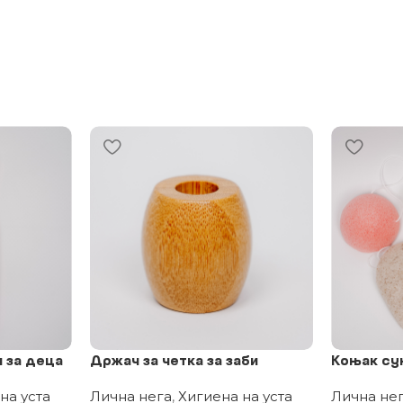
и за деца
Држач за четка за заби
Коњак су
на уста
Лична нега
,
Хигиена на уста
Лична не