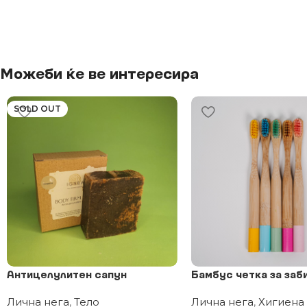
Можеби ќе ве интересира
SOLD OUT
Антицелулитен сапун
Бамбус четка за заб
Лична нега
,
Тело
Лична нега
,
Хигиена 