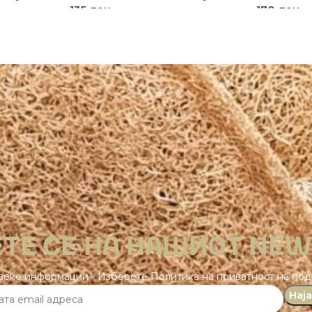
135
ден
170
ден
Додај во кошница
Избери о
ТЕ СЕ НА НАШИОТ NE
веќе информации - Изберете Политика на приватност на по