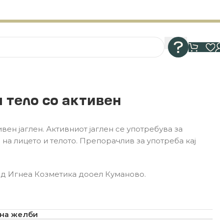
и тело со активен
ивен јаглен. Активниот јаглен се употребува за
на лицето и телото. Препорачлив за употреба кај
од Игнеа Козметика дооел Куманово.
 на желби