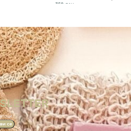
350
ден
пции
Додај во кошница
WSLETTER
датоци